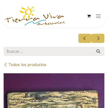
Ir al contenido
Todos los productos