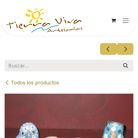
Ir al contenido
Todos los productos