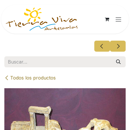
Ir al contenido
Todos los productos