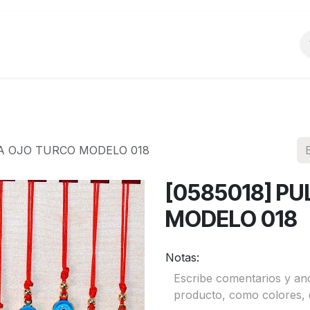
o
Productos
La Empresa
Preguntas Frecu
RA OJO TURCO MODELO 018
[0585018] P
MODELO 018
Notas: