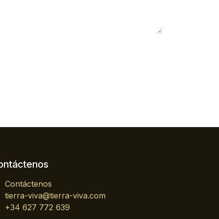
ontáctenos
Contáctenos
tierra-viva@tierra-viva.com
+34 627 772 639