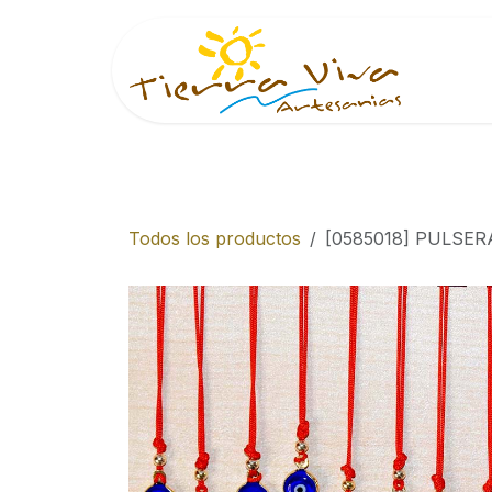
Ir al contenido
Inici
Todos los productos
[0585018] PULSE