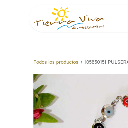
Ir al contenido
Inici
Todos los productos
[0585015] PULSE