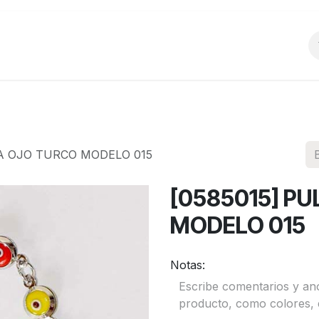
o
Productos
La Empresa
Preguntas Frecu
RA OJO TURCO MODELO 015
[0585015] P
MODELO 015
Notas: