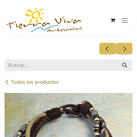
Ir al contenido
Todos los productos