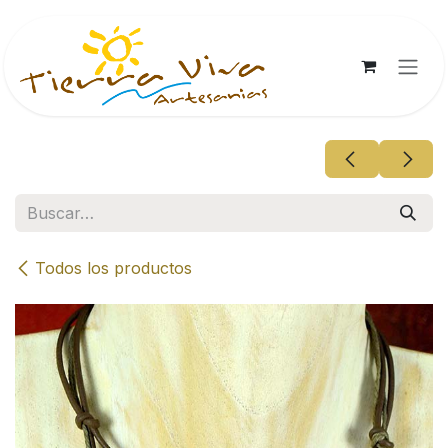
Ir al contenido
Todos los productos