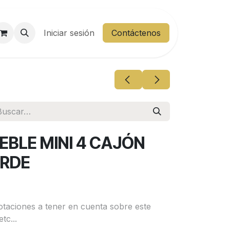
entes
Iniciar sesión
Área Cliente
Contáctenos
EBLE MINI 4 CAJÓN
ERDE