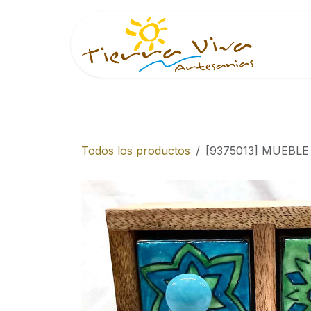
Ir al contenido
Inici
Todos los productos
[9375013] MUEBL