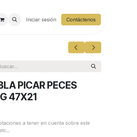
entes
Iniciar sesión
Área Cliente
Contáctenos
BLA PICAR PECES
G 47X21