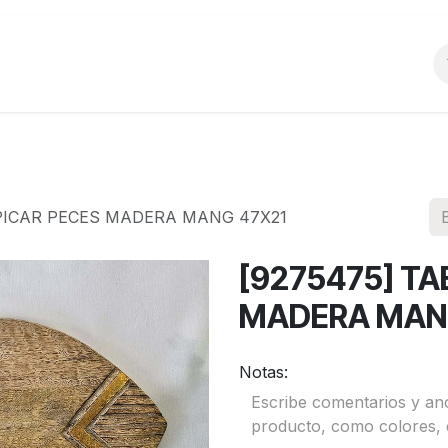
o
Productos
La Empresa
Preguntas Frecu
 PICAR PECES MADERA MANG 47X21
[9275475] TA
MADERA MAN
Notas: