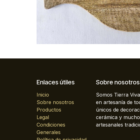
Enlaces útiles
Sobre nosotros
Inicio
Somos Tierra Viva
Sobre nosotros
en artesanía de t
Productos
únicos de decoraci
Legal
cerámica y mucho 
Condiciones
artesanales tradici
Generales
Política de privacidad