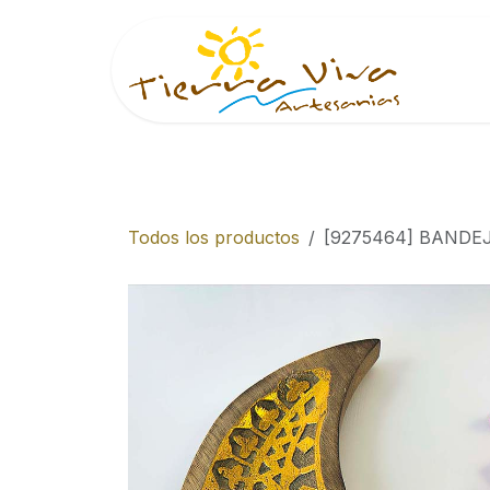
Ir al contenido
Inici
Todos los productos
[9275464] BANDE