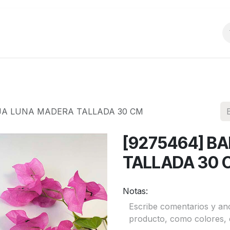
o
Productos
La Empresa
Preguntas Frecu
JA LUNA MADERA TALLADA 30 CM
[9275464] B
TALLADA 30 
Notas: