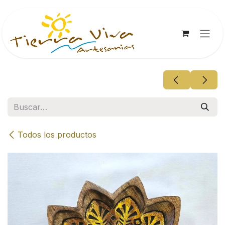
Ir al contenido
Todos los productos