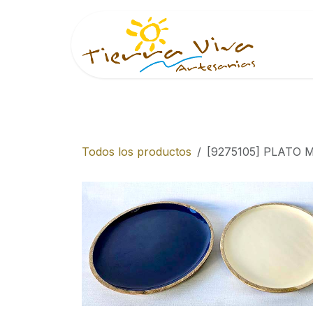
Ir al contenido
Inici
Todos los productos
[9275105] PLATO