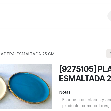
o
Productos
La Empresa
Preguntas Frecu
 MADERA-ESMALTADA 25 CM
[9275105] P
ESMALTADA 
Notas: