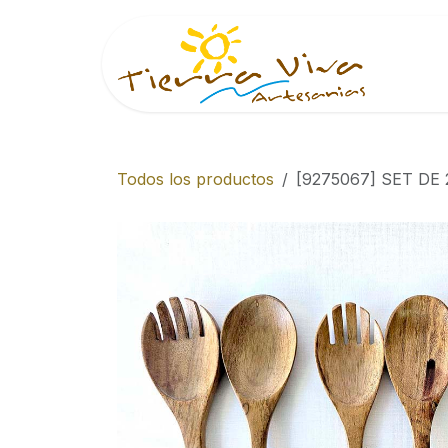
Ir al contenido
Inici
Todos los productos
[9275067] SET D