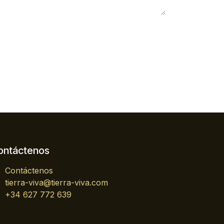
ontáctenos
Contáctenos
tierra-viva@tierra-viva.com
+34 627 772 639