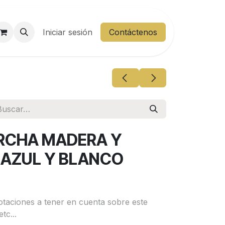
entes
Iniciar sesión
Área Cliente
Contáctenos
ERCHA MADERA Y
M AZUL Y BLANCO