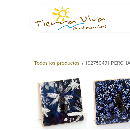
Ir al contenido
Inici
Todos los productos
[9275047] PERCH