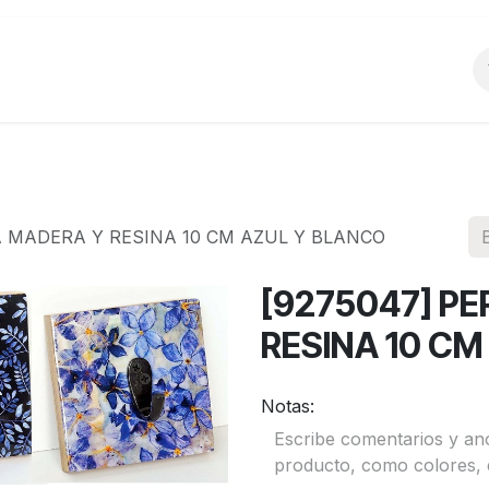
o
Productos
La Empresa
Preguntas Frecu
A MADERA Y RESINA 10 CM AZUL Y BLANCO
[9275047] P
RESINA 10 C
Notas: