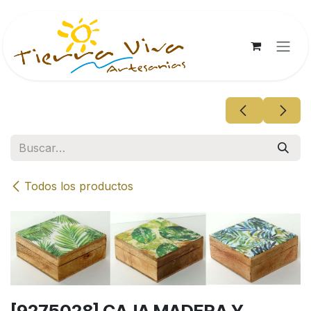
Ir al contenido
Todos los productos