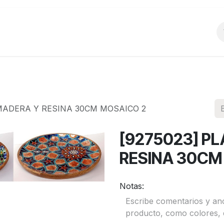
o
Productos
La Empresa
Preguntas Frecu
 MADERA Y RESINA 30CM MOSAICO 2
[9275023] P
RESINA 30CM
Notas: