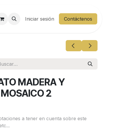
entes
Iniciar sesión
Área Cliente
Contáctenos
LATO MADERA Y
 MOSAICO 2