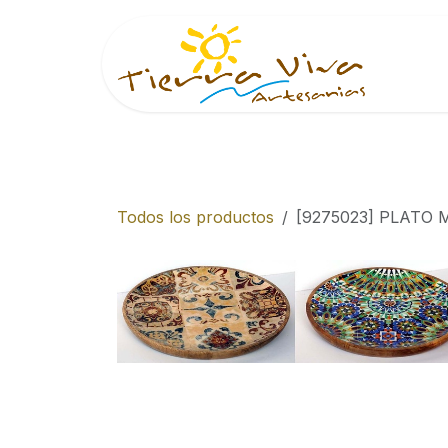
Ir al contenido
Inici
Todos los productos
[9275023] PLATO