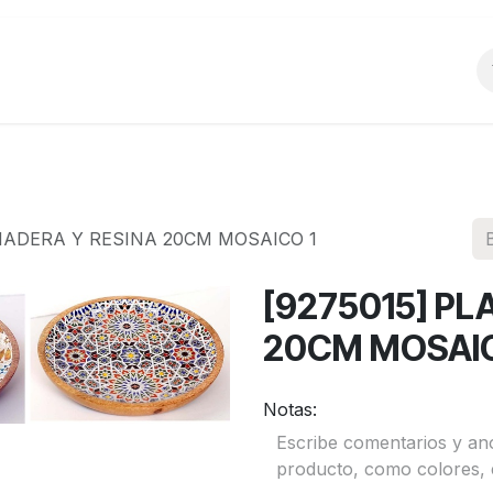
o
Productos
La Empresa
Preguntas Frecu
 MADERA Y RESINA 20CM MOSAICO 1
[9275015] PL
20CM MOSAIC
Notas: