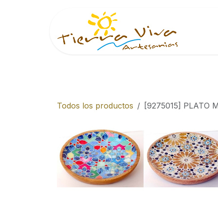
Ir al contenido
Inici
Todos los productos
[9275015] PLATO