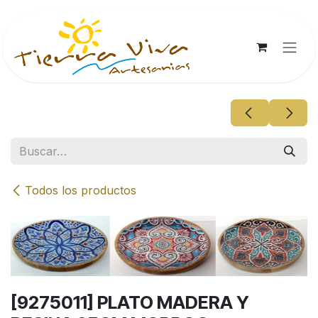
Ir al contenido
Todos los productos
[9275011] PLATO MADERA Y