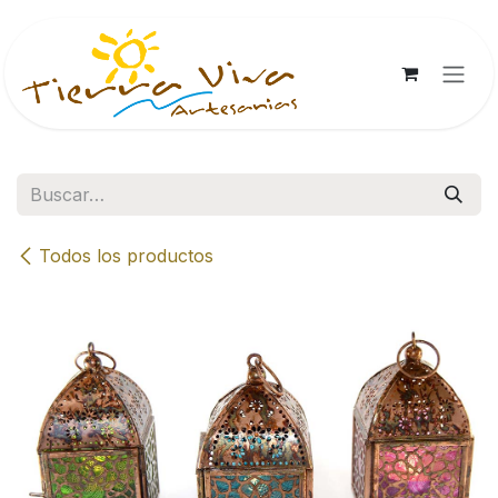
Ir al contenido
Todos los productos