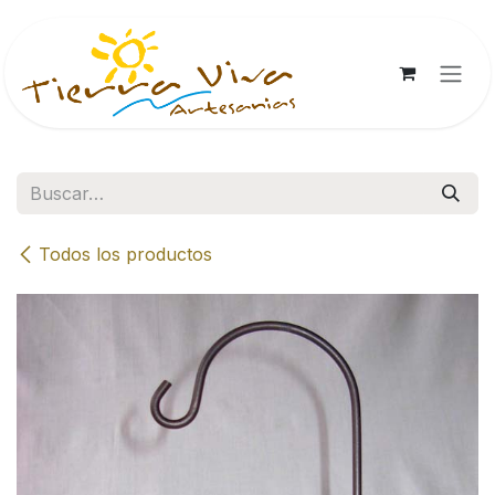
Ir al contenido
Todos los productos