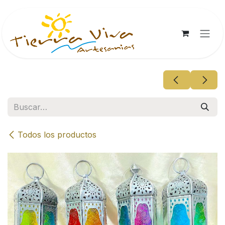
Ir al contenido
Todos los productos