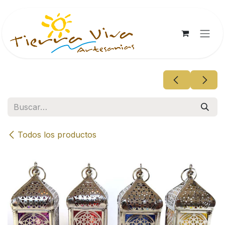
Ir al contenido
Todos los productos