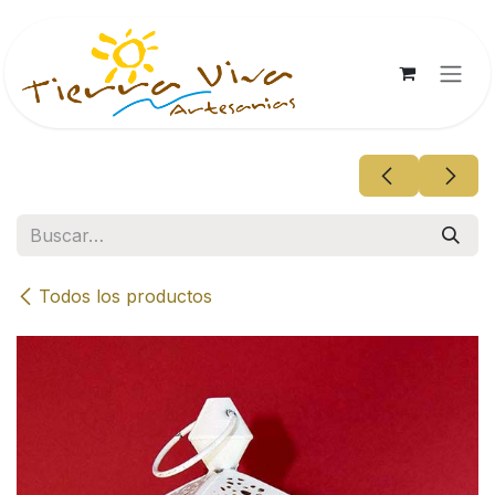
Ir al contenido
Todos los productos