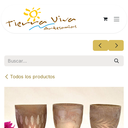
Ir al contenido
Todos los productos