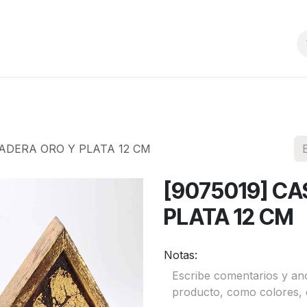
o
Productos
La Empresa
Preguntas Frecu
MADERA ORO Y PLATA 12 CM
[9075019] C
PLATA 12 CM
Notas: