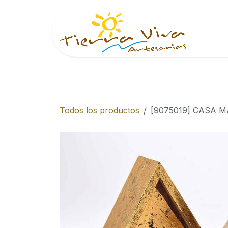
Ir al contenido
Inici
Todos los productos
[9075019] CASA 