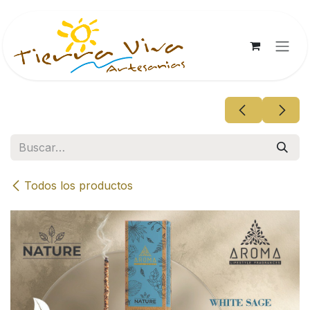
Ir al contenido
Todos los productos