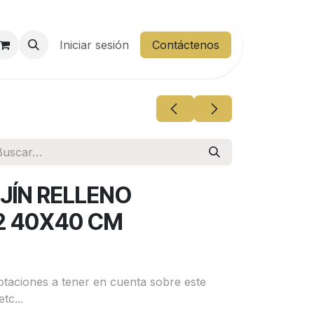
entes
Iniciar sesión
Área Cliente
Contáctenos
JÍN RELLENO
2 40X40 CM