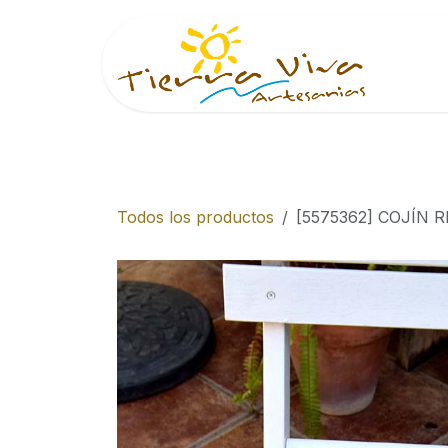
Ir al contenido
Inici
Todos los productos
[5575362] COJÍN