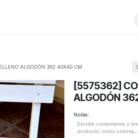
o
Productos
La Empresa
Preguntas Frecu
 RELLENO ALGODÓN 362 40X40 CM
[5575362] CO
ALGODÓN 36
Notas: