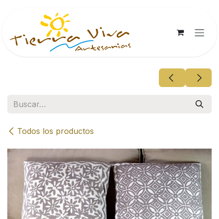
Ir al contenido
Todos los productos