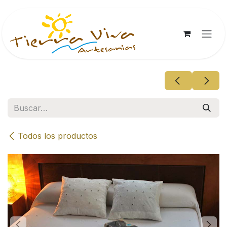
Ir al contenido
Todos los productos