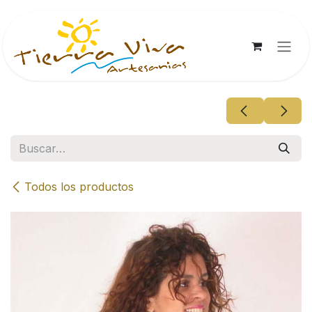
Ir al contenido
Todos los productos