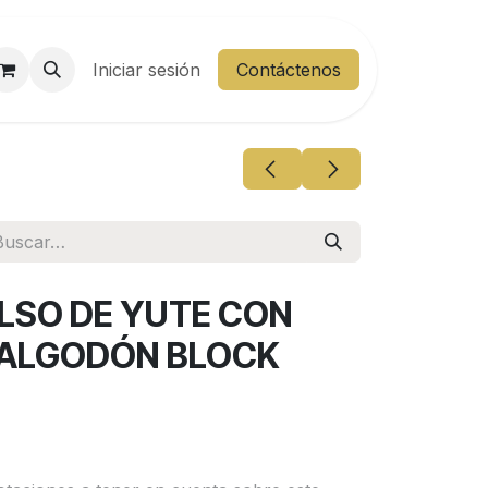
entes
Iniciar sesión
Área Cliente
Contáctenos
OLSO DE YUTE CON
 ALGODÓN BLOCK