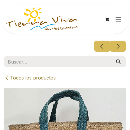
Ir al contenido
Todos los productos