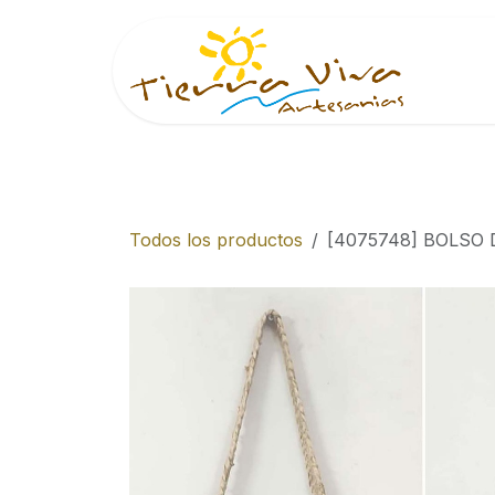
Ir al contenido
Inici
Todos los productos
[4075748] BOLSO