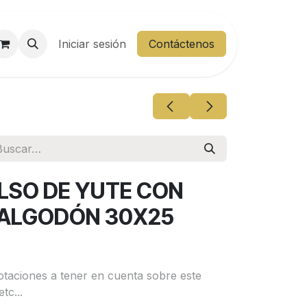
entes
Iniciar sesión
Área Cliente
Contáctenos
OLSO DE YUTE CON
 ALGODÓN 30X25