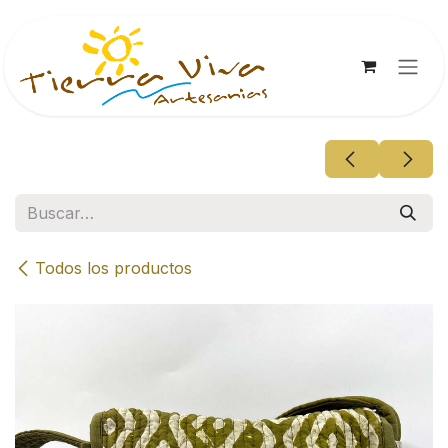
Ir al contenido
Todos los productos