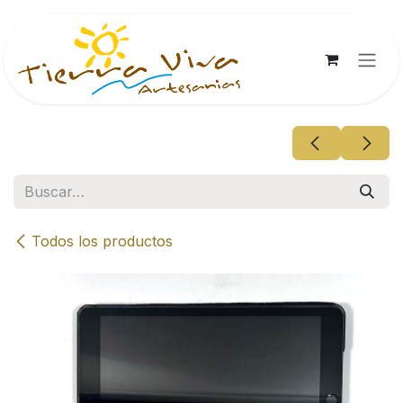
Ir al contenido
Todos los productos