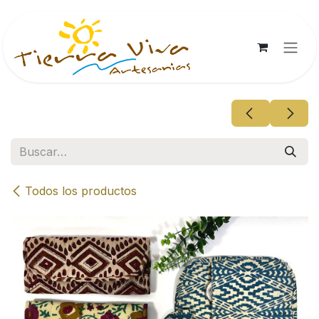
Ir al contenido
Todos los productos