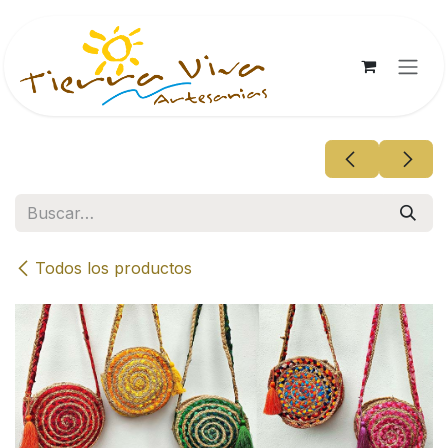
Ir al contenido
Todos los productos