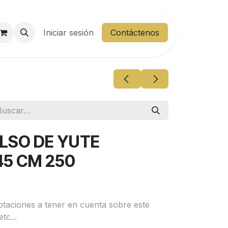
entes
Iniciar sesión
Área Cliente
Contáctenos
OLSO DE YUTE
5 CM 250