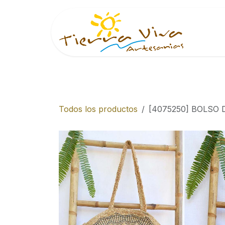
Ir al contenido
Inici
Todos los productos
[4075250] BOLSO