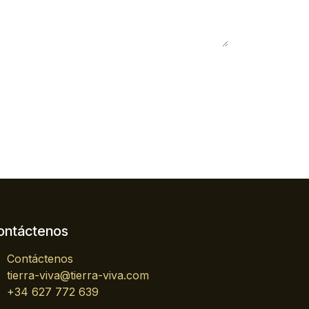
ontáctenos
Contáctenos
tierra-viva@tierra-viva.com
+34 627 772 639