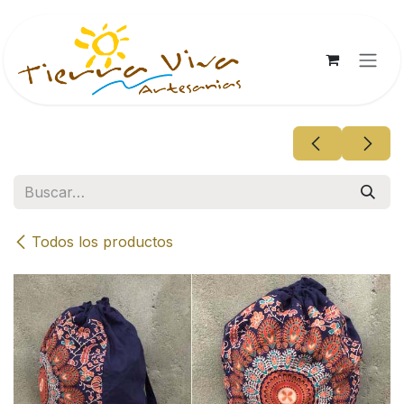
Ir al contenido
Todos los productos