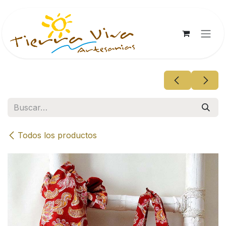
Ir al contenido
Todos los productos