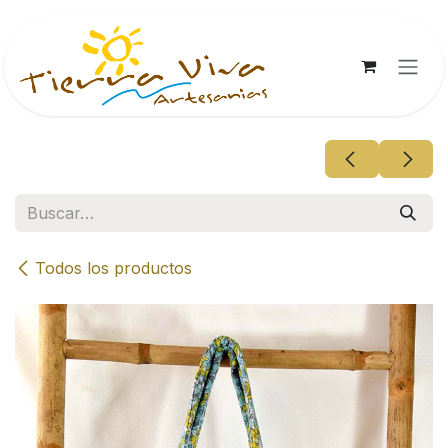
Ir al contenido
Todos los productos