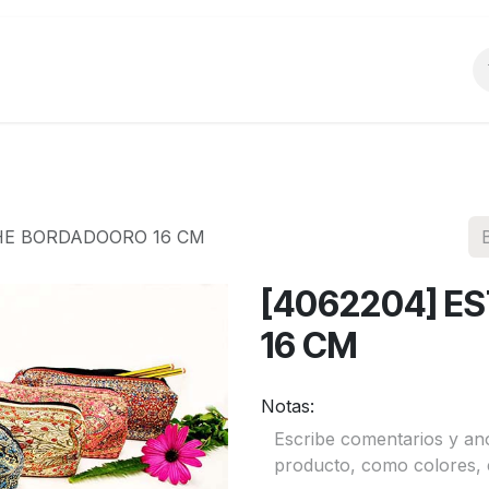
o
Productos
La Empresa
Preguntas Frecu
HE BORDADOORO 16 CM
[4062204] 
16 CM
Notas: