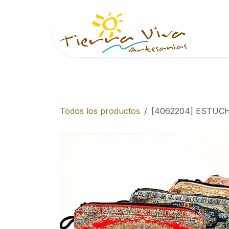
Ir al contenido
Inici
Todos los productos
[4062204] ESTUC