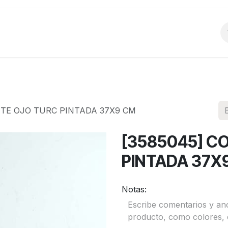
o
Productos
La Empresa
Preguntas Frecu
NTE OJO TURC PINTADA 37X9 CM
[3585045] C
PINTADA 37X
Notas: