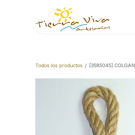
Ir al contenido
Inici
Todos los productos
[3585045] COLGA