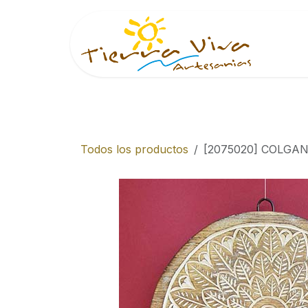
Ir al contenido
Inici
Todos los productos
[2075020] COLG