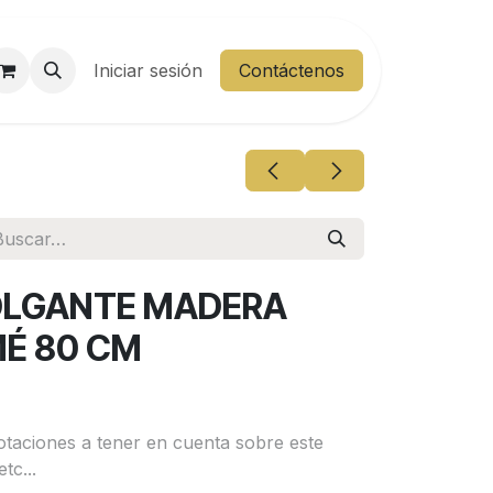
entes
Iniciar sesión
Área Cliente
Contáctenos
OLGANTE MADERA
É 80 CM