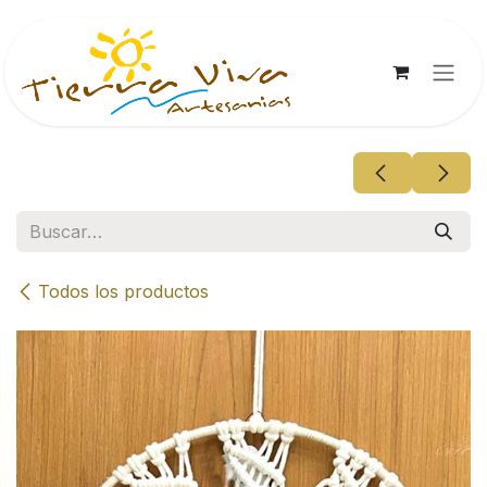
Ir al contenido
Todos los productos