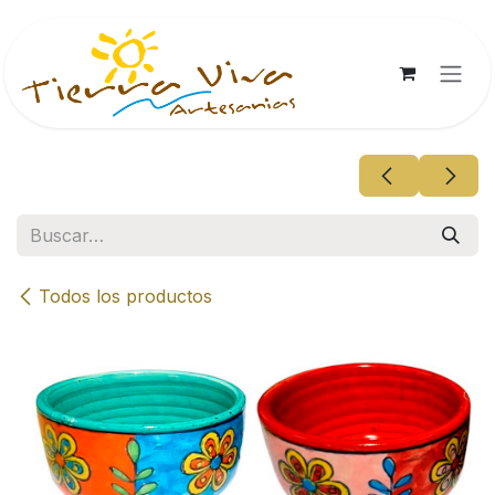
Ir al contenido
Todos los productos