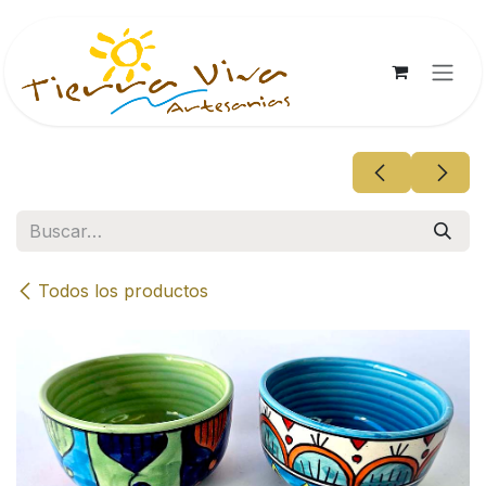
Ir al contenido
Todos los productos