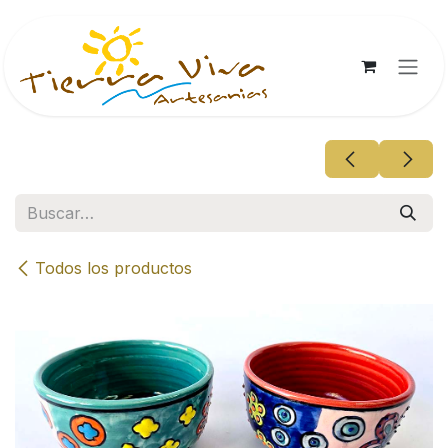
Ir al contenido
Todos los productos