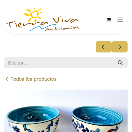
Ir al contenido
Todos los productos