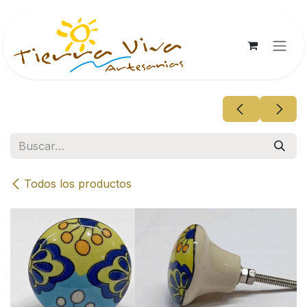
Ir al contenido
Todos los productos